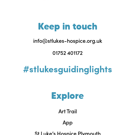
Keep in touch
info@stlukes-hospice.org.uk
01752 401172
#stlukesguidinglights
Explore
Art Trail
App
St Luke’s Hospice Plymouth